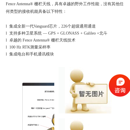
Fence Antenna®
栅栏天线，具有卓越的野外工作性能，没有其他任
何类型的接收机能具备以下特性：
l 集成全新一代
Vanguard
芯片，
226
个超级通用通道
l 支持多种卫星系统
— GPS + GLONASS + Galileo +
北斗
l 卓越的
Fence Antenna®
栅栏天线技术
l
100 Hz RTK
测量采样率
l 集成电台和手机通讯模块